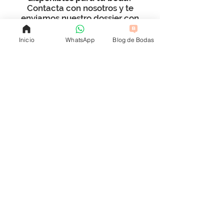
Contacta con nosotros y te
enviamos nuestro dossier con
todos nuestros packs y extras sin
compromiso.
Inicio
WhatsApp
Blog de Bodas
ENVÍA WHATS APP
LLÁMANOS
ENVÍA EMAIL
Realizamos bodas en
Castellón
,
Valencia
,
Tarragona
,
Teruel
y en toda
España.
Aviso legal, Política de privacidad y Condiciones generales /
Política
de cookies
OFICINA: Avenida del Mar 44 1ºC, 12003 Castellón. CITA PREVIA