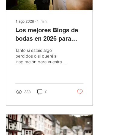
1 ago 2026
∙
1
min
Los mejores Blogs de
bodas en 2026 para
inspirarte (TOP10)
Tanto si estáis algo
perdidos o si queréis
inspiración para vuestra
boda, aquí tenéis los
mejores Blogs sobre
bodas de internet.
333
0