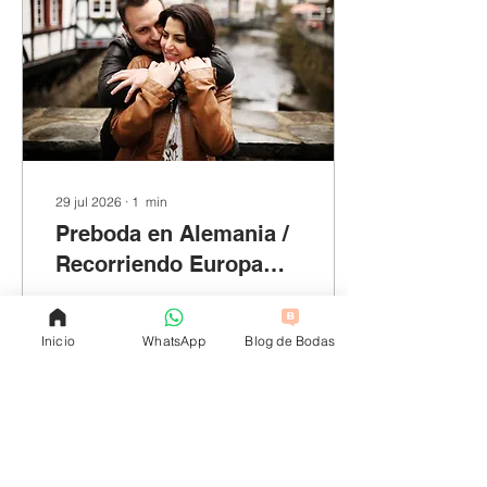
29 jul 2026
∙
1
min
Preboda en Alemania /
Recorriendo Europa
con Frank Palace
Ruta por Alemania,
Holanda y Bélgica en un
Inicio
WhatsApp
Blog de Bodas
día. Visitamos lugares
como Aachen, Monschau
y Vaalserberg, entre otros.
633
0