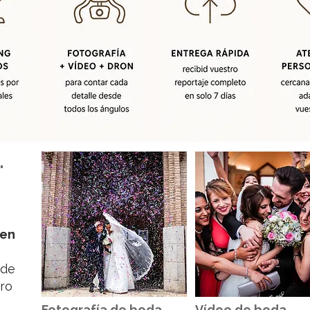
.
 en
 de
ro
Fotografía de boda
Vídeo de boda