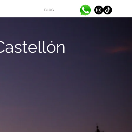
BLOG
astellón