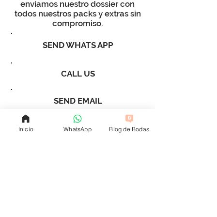
enviamos nuestro dossier con
todos nuestros packs y extras sin
compromiso.
SEND WHATS APP
CALL US
SEND EMAIL
Inicio
WhatsApp
Blog de Bodas
ONLINE RESERVATIONS
Legal Notice, Privacy Policy and General Conditions /
Politics
cookie
OFFICES: C/ Poeta Verdaguer nº1 Entlo. A
(Castellon)
PRIOR
APPOINTMENT / Avenida Cortes Valencianas
58
(Valencia)
APPOINTMENT