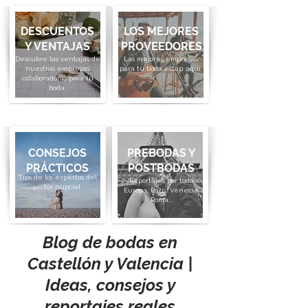
DESCUENTOS
LOS MEJORES
Y VENTAJAS
PROVEEDORES
Descubre las ventajas de
Las mejores empresas
nuestras empresas
para tu boda están aquí.
colaboradoras para tu
boda.
CONSEJOS
PREBODAS Y
PRÁCTICOS
POSTBODAS
Tips de los expertos del
Reportajes por toda
sector nupcial.
Europa. París, Venecia,
Roma...
Blog de bodas en
Castellón y Valencia |
Ideas, consejos y
reportajes reales