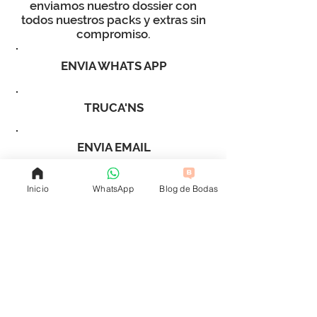
enviamos nuestro dossier con
todos nuestros packs y extras sin
compromiso.
ENVIA WHATS APP
TRUCA'NS
ENVIA EMAIL
Inicio
WhatsApp
Blog de Bodas
RESERVES ONLINE
Avís legal, Política de privadesa i Condicions generals /
Política
de
cookies
OFICINES: C/ Poeta Verdaguer nº1 Entlo. A
(Castelló)
CITA PRÈVIA /
Avinguda Cortes Valencianes 58
(València)
CITA PRÈVIA