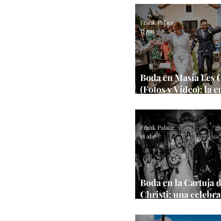
Frank Palace
17 jun
Boda en Masía Les 
(Fotos y Vídeo): la 
boda de Ana y Edga
Frank Palace
18 abr
Boda en la Cartuja 
Christi: una celebr
única en Valencia