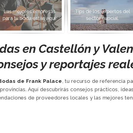
Las mejores empresas
Tips de los expertos del
para tu boda están aquí.
sector nupcial.
das en Castellón y Valenc
onsejos y reportajes real
Bodas de Frank Palace
, tu recurso de referencia p
 provincias. Aquí descubrirás consejos prácticos, ide
ndaciones de proveedores locales y las mejores tende