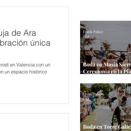
uja de Ara
Frank Palace
7 jul
ebración única
Boda en Masía Sierra
risti en Valencia con un
Ceremonia en la Pla
en un espacio histórico
Alcocebre
Frank Palace
3 jul
Boda en Torre Gallé