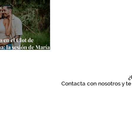
ce
 en el Clot de
a: la sesión de María
e en un entorno
¿
Contacta con nosotros y te