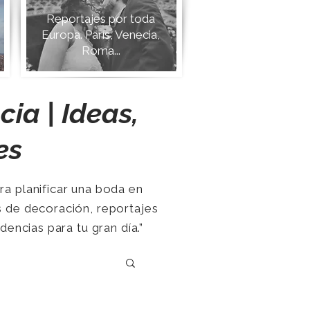
Reportajes por toda
Europa. París, Venecia,
Roma...
ia | Ideas,
es
ara planificar una boda en
as de decoración, reportajes
ncias para tu gran día.”