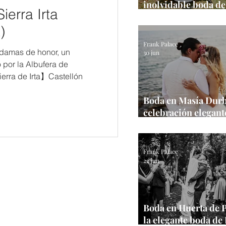
inolvidable boda d
erra Irta
Belén y Bernat con 
ceremonia al aire li
)
jardines
Frank Palace
damas de honor, un
30 jun
 por la Albufera de
erra de Irta】Castellón
Boda en Masía Durb
celebración elegant
entorno con histori
Frank Palace
22 jun
Boda en Huerta de 
la elegante boda de 