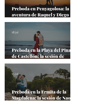
Preboda en Penyagolosa: la
aventura de Raquel y Diego
hasta la cima más emblemática
de Castellón
18 jul
Preboda en la Playa del Pinar
de Castellón: la sesión de
Amanda y Alfredo junto al
Mediterráneo
15 jul
Preboda en la Ermita de la
Magdalena: la sesión de Naomi
y Aaron en uno de los lugares