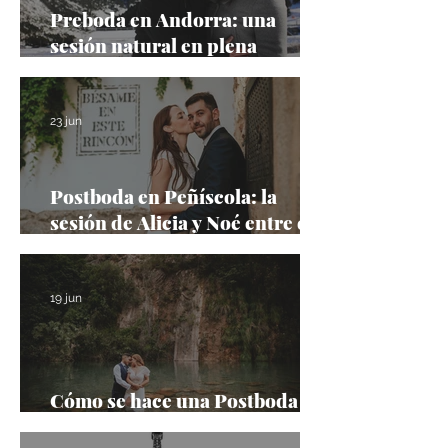
Preboda en Andorra: una
sesión natural en plena
montaña
23 jun
Postboda en Peñíscola: la
sesión de Alicia y Noé entre el
castillo, el mar y las calles más
bonitas del Mediterráneo
19 jun
Cómo se hace una Postboda
(Vídeo Making off)