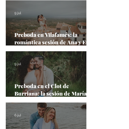
más emblemáticos de Castellón
9 jul
Preboda en Vilafamés: la
romántica sesión de Ana y Erik
en uno de los pueblos más
bonitos de España
9 jul
Preboda en el Clot de
Burriana: la sesión de María y
Felipe en un entorno natural
6 jul