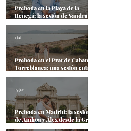
Preboda en la Playa de la
Renegá: la sesión de Sandra y
Juan entre calas salvajes y el
Mediterráneo
1 jul
Preboda en el Prat de Cabanes-
Torreblanca: una sesión entre
naturaleza, mar y atardeceres
inolvidables
29 jun
Preboda en Madrid: la sesión
de Ainhoa y Álex desde la Gran
Vía hasta Plaza de España