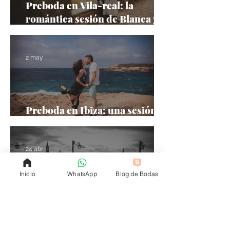
Preboda en Vila-real: la
romántica sesión de Blanca y
David en la Ermita de la Mare
de Déu de Gràcia
2 may
Preboda en Ibiza: una sesión
natural entre mar, luz y calma
24 abr
Inicio
WhatsApp
Blog de Bodas
Postboda en Venecia: una
sesión inolvidable en la ciudad
más romántica del mundo