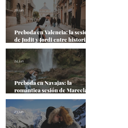
26 jun
Preboda en Valencia: la sesión
de Judit y Jordi entre historia,
arquitectura y rincones con
encanto
24 jun
Preboda en Navajas: la
romántica sesión de Marcela y
Joan en el Salto de la Novia
23 jun