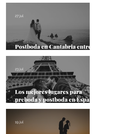
Palace
27 jul
Postboda en Cantabria entre
acantilados
23 jul
Los mejores lugares para
preboda y postboda en España
y Europa
19 jul