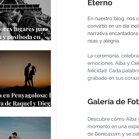
Eterno
En nuestro blog, nos c
convirtió en un día inol
ores lugares para
narrativa encantadora 
 y postboda en
risas y alegría.
 y Europa
La ceremonia, celebra
e
emociones. Alba y Cie
felicidad. Cada palab
grabado en sus coraz
 en Penyagolosa: la
Galería de Fo
a de Raquel y Diego
a cima más
tica de Castellón
Descubre cómo Alba y 
momento en una experie
e
de Benicassim y se cel