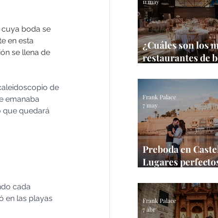
11 may
, cuya boda se 
e en esta 
¿Cuáles son los 
ón se llena de 
restaurantes de 
Castellón?
caleidoscopio de 
Frank Palace
ue emanaba 
7 may
o que quedará 
Preboda en Castel
Lugares perfectos
sesión en la prov
Frank Palace
ndo cada 
 en las playas 
Frank Palace
7 abr