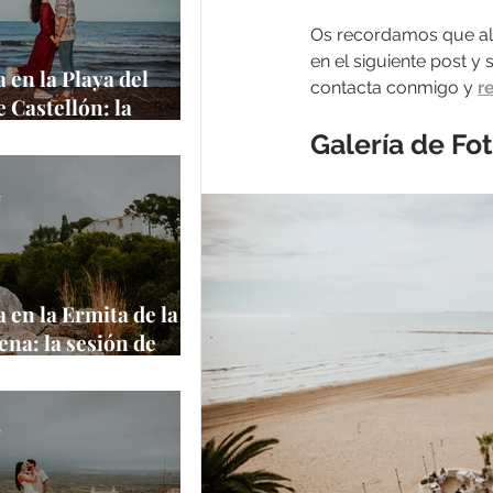
Os recordamos que al 
en el siguiente post y
 en la Playa del
contacta conmigo y 
r
e Castellón: la
de Amanda y
Galería de Fo
 junto al
rráneo
e
 en la Ermita de la
na: la sesión de
 Aaron en uno de
ares más
ticos de Castellón
e