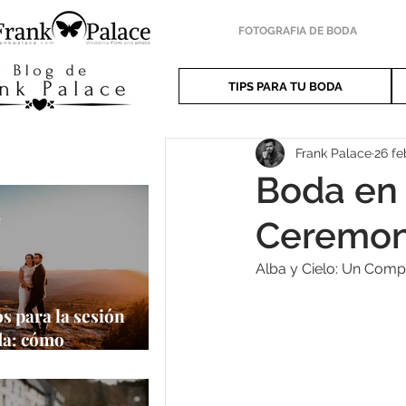
FOTOGRAFIA DE BODA
TIPS PARA TU BODA
Frank Palace
26 fe
Boda en 
e
Ceremoni
Alba y Cielo: Un Comp
s para la sesión
da: cómo
har al máximo tu
a oportunidad