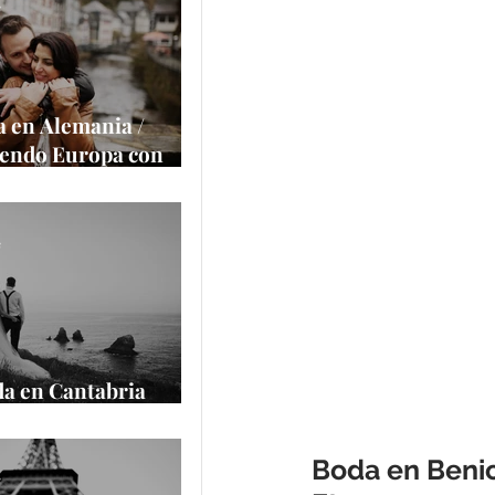
a la cámara
e
 en Alemania /
iendo Europa con
alace
e
a en Cantabria
cantilados
Boda en Benic
e