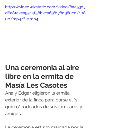
https://video.wixstatic.com/video/8aa53d_
d6e81a2ea9344f58b2ca698178d980cd/108
0p/mp4/file.mp4
Una ceremonia al aire 
libre en la ermita de 
Masía Les Casotes
Ana y Edgar eligieron la ermita 
exterior de la finca para darse el "sí, 
quiero" rodeados de sus familiares y 
amigos.
La ceremonia estuvo marcada por la 