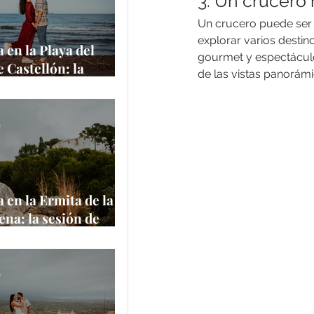
3. Un crucero
Un crucero puede ser 
explorar varios desti
 en la Playa del
gourmet y espectáculo
e Castellón: la
de las vistas panorám
de Amanda y
 junto al
rráneo
e
 en la Ermita de la
na: la sesión de
 Aaron en uno de
ares más
ticos de Castellón
e