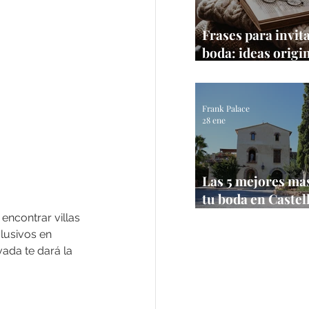
Frases para invit
boda: ideas origi
textos que sí fun
Frank Palace
28 ene
Las 5 mejores ma
tu boda en Castel
【Bodas 2026】
encontrar villas 
lusivos en 
vada te dará la 