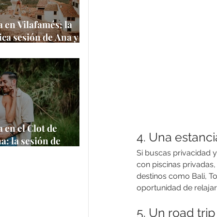
 en Vilafamés: la
ca sesión de Ana y
 uno de los pueblos
itos de España
e
 en el Clot de
4. Una estanci
a: la sesión de
 Felipe en un
Si buscas privacidad y 
 natural
con piscinas privadas,
destinos como Bali, To
oportunidad de relajart
5. Un road tri