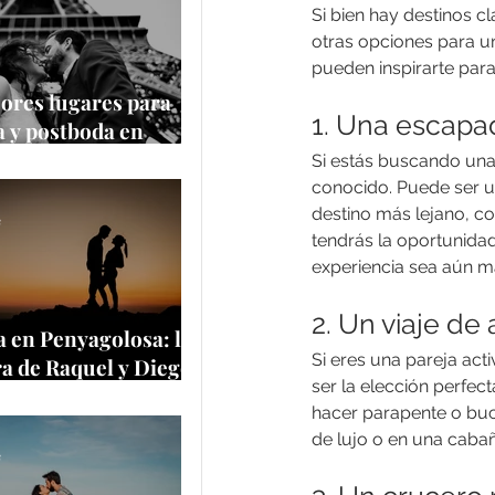
Si bien hay destinos c
otras opciones para un
pueden inspirarte para 
ores lugares para
1. Una escapa
 y postboda en
 y Europa
Si estás buscando una
conocido. Puede ser u
destino más lejano, co
e
tendrás la oportunidad
experiencia sea aún m
2. Un viaje de
 en Penyagolosa: la
Si eres una pareja act
a de Raquel y Diego
ser la elección perfec
a cima más
hacer parapente o buc
tica de Castellón
de lujo o en una cabañ
e