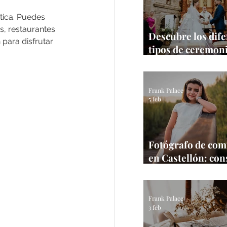
tica. Puedes 
, restaurantes 
Descubre los dif
para disfrutar 
tipos de ceremon
bodas para tu gra
Guía 2026
Frank Palace
5 feb
Fotógrafo de co
en Castellón: con
una sesión natura
estrés
Frank Palace
3 feb