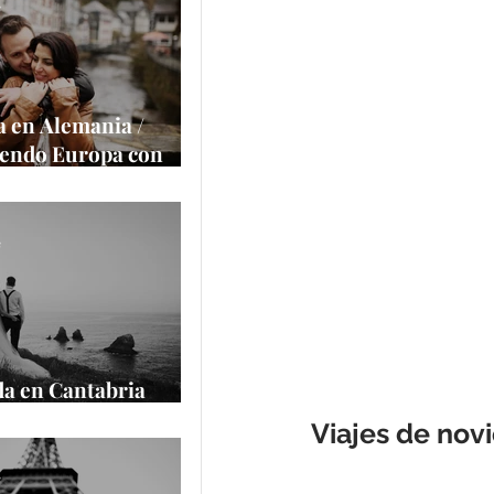
a la cámara
e
 en Alemania /
iendo Europa con
alace
e
a en Cantabria
cantilados
Viajes de novi
e