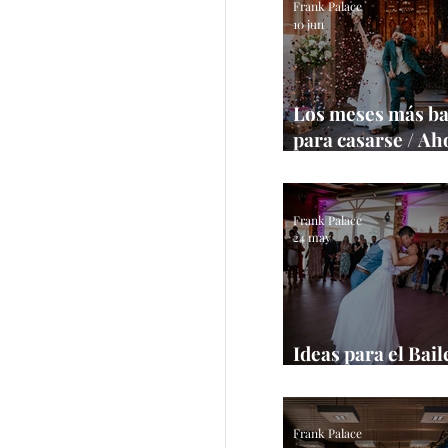
Frank Palace
10 jun
Los meses más ba
para casarse / Ah
tu boda
Frank Palace
24 may
Ideas para el Bail
/ Inspírate con es
Frank Palace