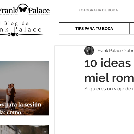
FOTOGRAFIA DE BODA
TIPS PARA TU BODA
Frank Palace
2 abr
10 ideas
e
miel rom
Si quieres un viaje de
s para la sesión
da: cómo
har al máximo tu
a oportunidad