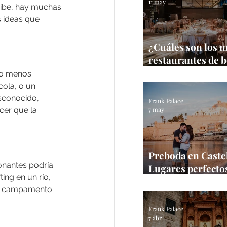
11 may
ribe, hay muchas 
s ideas que 
¿Cuáles son los 
restaurantes de 
Castellón?
no menos 
ola, o un 
sconocido, 
Frank Palace
7 may
cer que la 
Preboda en Castel
onantes podría 
Lugares perfectos
ing en un río, 
sesión en la prov
un campamento 
Frank Palace
Frank Palace
7 abr