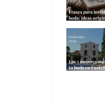
Frases para invit
boda: ideas origi
textos que sí fun
Frank Palace
28 ene
Las 5 mejores ma
tu boda en Castel
【Bodas 2026】