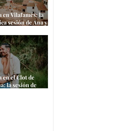
 en Vilafamés: la
ca sesión de Ana y
 uno de los pueblos
itos de España
e
 en el Clot de
a: la sesión de
 Felipe en un
 natural