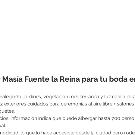
r Masía Fuente la Reina para tu boda e
ivilegiado: jardines, vegetación mediterránea y luz cálida idea
s: exteriores cuidados para ceremonias al aire libre + salones 
quetes.
cios: información indica que puede albergar hasta 700 pers
al.
modidad: lo que lo hace accesible desde la ciudad pero rod