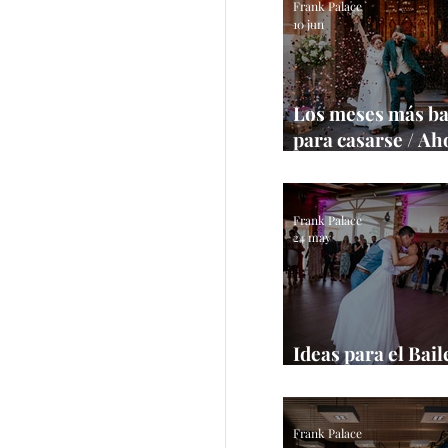
Frank Palace
10 jun
Los meses más ba
para casarse / Ah
tu boda
Frank Palace
24 may
Ideas para el Bail
/ Inspírate con es
Frank Palace