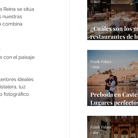
11 may
 Reina se sitúa 
s nuestras 
io combina 
¿Cuáles son los 
restaurantes de 
Castellón?
a
 con el paisaje 
Frank Palace
7 may
riores ideales 
stalera, luz 
Preboda en Castel
o fotográfico 
Lugares perfectos
sesión en la prov
Frank Palace
Frank Palace
7 abr