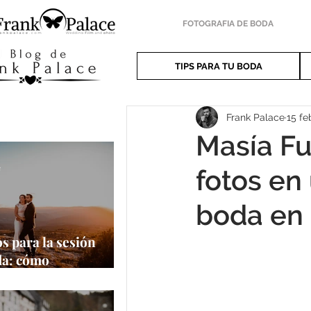
FOTOGRAFIA DE BODA
TIPS PARA TU BODA
Frank Palace
15 fe
Masía Fu
e
fotos en
boda en 
s para la sesión
da: cómo
har al máximo tu
a oportunidad