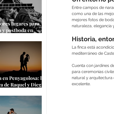
Entre campos de naranj
como una de las mejore
mejores fotos de boda
ores lugares para
naturaleza, elegancia 
 y postboda en
 y Europa
Historia, ento
La finca está acondic
e
mediterráneo de Castel
Cuenta con jardines d
para ceremonias civiles
 en Penyagolosa: la
natural y arquitectura
a de Raquel y Diego
excelente.
a cima más
tica de Castellón
e