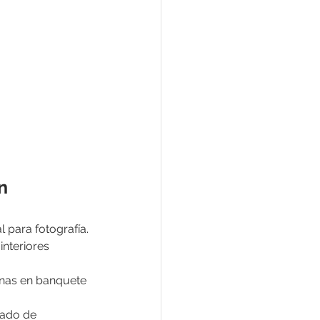
n 
l para fotografía.
interiores 
onas en banquete 
eado de 