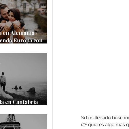
a la cámara
e
 en Alemania /
iendo Europa con
alace
e
a en Cantabria
cantilados
Si has llegado buscan
👉 quieres algo más q
e