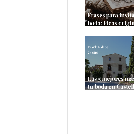
Frases para invit
boda: ideas origi
textos que sí fun
Frank Palace
28 ene
Las 5 mejores ma
tu boda en Castel
【Bodas 2026】