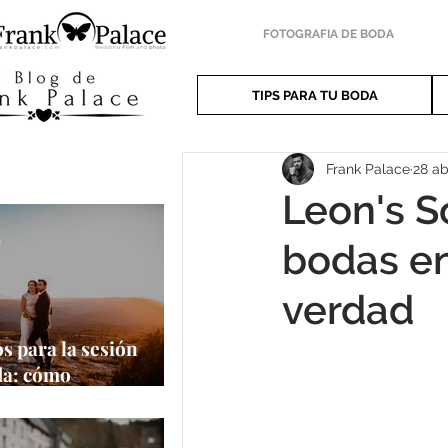
FOTOGRAFIA DE BODA
TIPS PARA TU BODA
Frank Palace
28 ab
Leon's S
e
bodas en
verdad
s para la sesión
da: cómo
har al máximo tu
a oportunidad