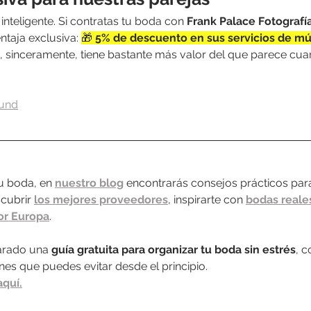
 inteligente. Si contratas tu boda con 
Frank Palace Fotografí
taja exclusiva: 
🎁 
5% de descuento en sus servicios de mús
 sinceramente, tiene bastante más valor del que parece cua
ound
u boda, en 
nuestro blog
 encontrarás consejos prácticos para
cubrir 
los mejores proveedores
, inspirarte con 
bodas reale
or Europa
.
rado una 
guía gratuita para organizar tu boda sin estrés
, 
es que puedes evitar desde el principio.
aquí.