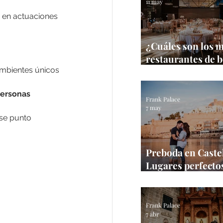
11 may
 en actuaciones 
¿Cuáles son los 
restaurantes de 
Castellón?
mbientes únicos 
personas
Frank Palace
7 may
se punto 
Preboda en Castel
Lugares perfectos
sesión en la prov
Frank Palace
Frank Palace
7 abr