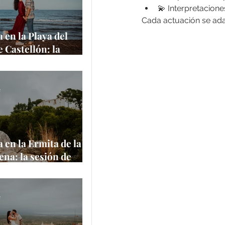
💫 Interpretacion
Cada actuación se adap
 en la Playa del
e Castellón: la
de Amanda y
 junto al
rráneo
e
 en la Ermita de la
na: la sesión de
 Aaron en uno de
ares más
ticos de Castellón
e