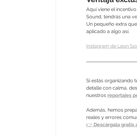
Aquí viene el incentivo
Sound, tendrás una ven
Un pequeño extra que,
aplicado a algo así.
Instagram de Leon S
Si estás organizando t
detalle con calma, des
nuestros 
reportajes p
Además, hemos prepa
reales y errores comun
👉 
Descárgala gratis 