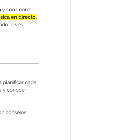
a
 y con Leon's 
ica en directo.
ndo lo ves 
 planificar cada 
s
 y conocer 
con consejos 