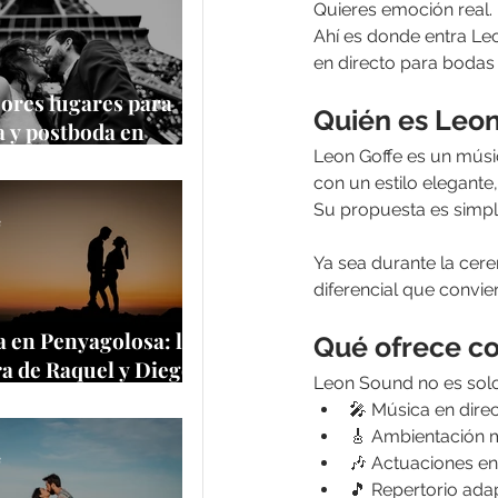
Quieres emoción real.
Ahí es donde entra Le
en directo para bodas
ores lugares para
Quién es Leon
 y postboda en
 y Europa
Leon Goffe es un músi
con un estilo elegant
Su propuesta es simpl
e
Ya sea durante la cer
diferencial que convi
 en Penyagolosa: la
Qué ofrece c
a de Raquel y Diego
Leon Sound no es solo 
a cima más
🎤 Música en dire
tica de Castellón
🎸 Ambientación m
e
🎶 Actuaciones e
🎵 Repertorio ada