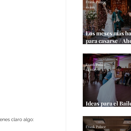
Frank Palace
10 jun
Los meses más ba
para casarse / Ah
tu boda
Frank Palace
24 may
Ideas para el Bail
/ Inspírate con es
enes claro algo:
Frank Palace