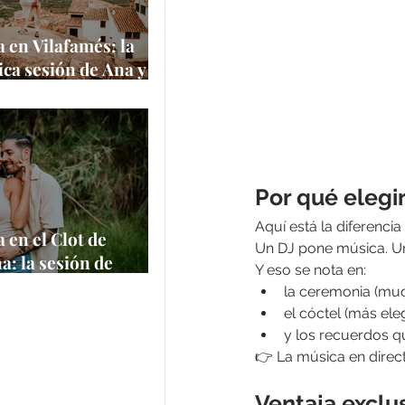
 en Vilafamés: la
ca sesión de Ana y
 uno de los pueblos
itos de España
e
Por qué elegi
Aquí está la diferencia 
 en el Clot de
Un DJ pone música. Un
a: la sesión de
Y eso se nota en:
 Felipe en un
la ceremonia (mu
 natural
el cóctel (más ele
y los recuerdos q
👉 La música en direct
Ventaja exclu