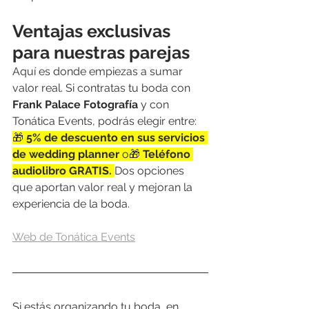
Ventajas exclusivas 
para nuestras parejas
Aquí es donde empiezas a sumar 
valor real. Si contratas tu boda con 
Frank Palace Fotografía
 y con 
Tonática Events, podrás elegir entre:
🎁 
5% de descuento en sus servicios 
de wedding planner 
o🎁 
Teléfono 
audiolibro GRATIS. 
Dos opciones 
que aportan valor real y mejoran la 
experiencia de la boda.
Web de Tonática Events
Si estás organizando tu boda, en 