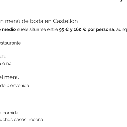
un menú de boda en Castellón
o medio
 suele situarse entre 
95 € y 160 € por persona
, aunq
estaurante
s
cto
a o no
 el menú
 de bienvenida
la comida
muchos casos, recena