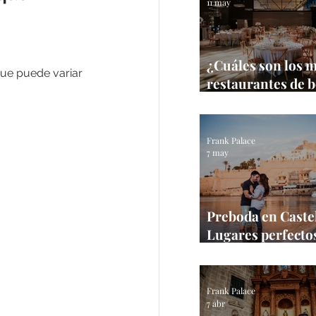
11 may
¿Cuáles son los 
ue puede variar 
restaurantes de 
Castellón?
Frank Palace
7 may
Preboda en Castel
Lugares perfectos
sesión en la prov
Frank Palace
Frank Palace
7 abr