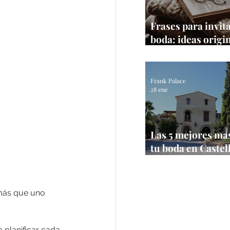
Frases para invit
boda: ideas origi
textos que sí fun
Frank Palace
28 ene
Las 5 mejores ma
tu boda en Castel
【Bodas 2026】
más que uno 
 planificar cada 