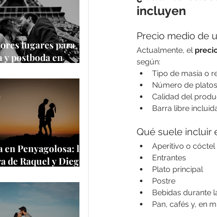
incluyen
Precio medio de 
ores lugares para
Actualmente, el 
preci
 y postboda en
según:
 y Europa
Tipo de masía o r
Número de plato
Calidad del produ
e
Barra libre incluid
Qué suele incluir
Aperitivo o cóctel
 en Penyagolosa: la
Entrantes
a de Raquel y Diego
Plato principal
a cima más
Postre
tica de Castellón
Bebidas durante 
e
Pan, cafés y, en 