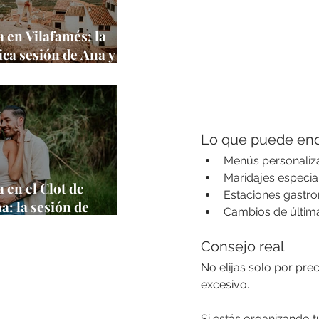
 en Vilafamés: la
ca sesión de Ana y
 uno de los pueblos
itos de España
e
Lo que puede enc
Menús personaliz
Maridajes especia
 en el Clot de
Estaciones gastr
a: la sesión de
Cambios de últim
 Felipe en un
 natural
Consejo real
No elijas solo por pr
excesivo.
Si estás organizando t