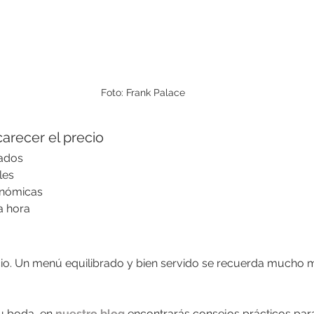
Foto: Frank Palace
arecer el precio
ados
les
onómicas
a hora
ecio. Un menú equilibrado y bien servido se recuerda mucho 
u boda, en 
nuestro blog
 encontrarás consejos prácticos para