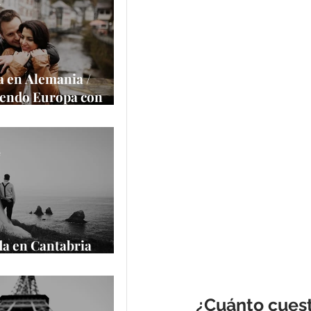
a la cámara
e
 en Alemania /
iendo Europa con
alace
e
a en Cantabria
cantilados
¿Cuánto cuest
e