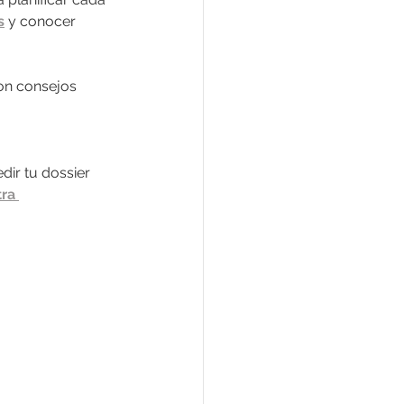
s
 y conocer 
con consejos 
dir tu dossier 
ra 