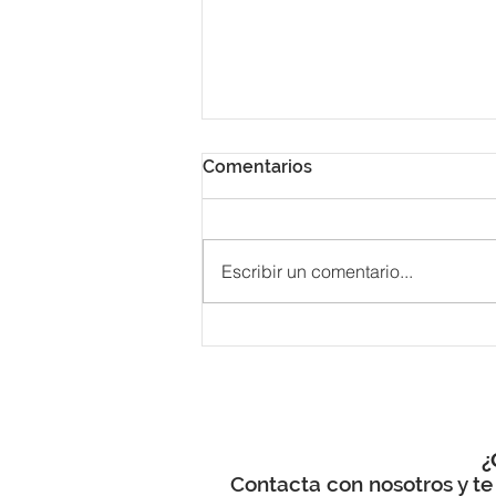
Comentarios
Escribir un comentario...
Cómo organizar tu Boda en
Castellón / Calendario de
boda y proveedores
¿
Contacta con nosotros y te