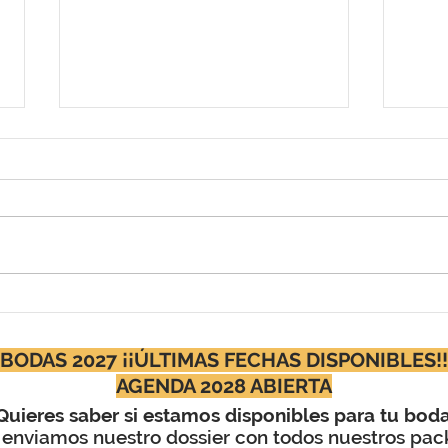
Los meses más baratos
Preb
para casarse / Ahorra con
Sant
tu boda
inol
BODAS 2027 ¡¡ÚLTIMAS FECHAS DISPONIBLES!!
AGENDA 2028 ABIERTA
Quieres saber si estamos disponibles para tu bod
 enviamos nuestro dossier con todos nuestros pac