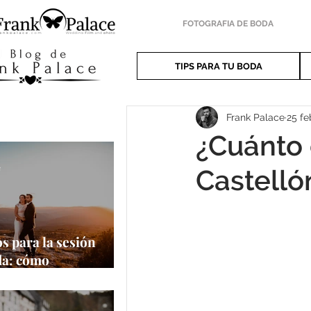
FOTOGRAFIA DE BODA
TIPS PARA TU BODA
Frank Palace
25 fe
¿Cuánto
e
Castelló
s para la sesión
da: cómo
har al máximo tu
a oportunidad