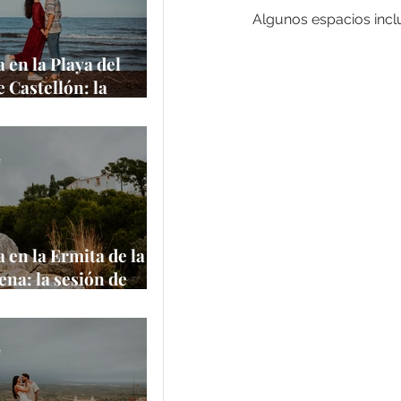
Algunos espacios inclu
 en la Playa del
e Castellón: la
de Amanda y
 junto al
rráneo
e
 en la Ermita de la
na: la sesión de
 Aaron en uno de
ares más
ticos de Castellón
e