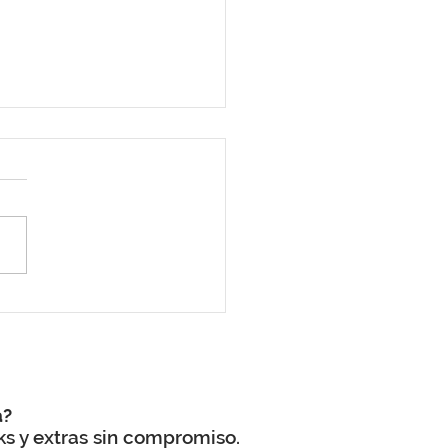
oda en el Camino de
iago, una experiencia
vidable
a?
ks y extras sin compromiso.