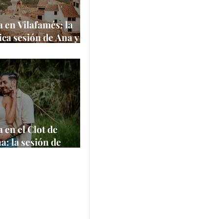
 en Vilafamés: la
ca sesión de Ana y
 uno de los pueblos
itos de España
e
 en el Clot de
a: la sesión de
 Felipe en un
 natural