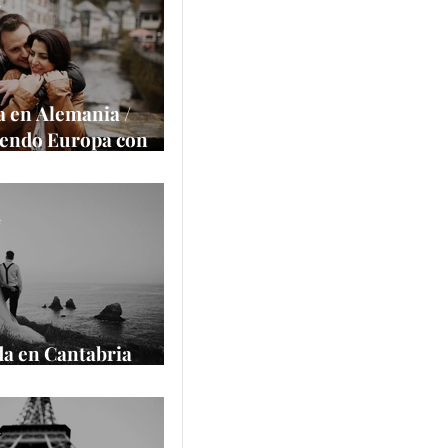
a la cámara
e
 en Alemania /
iendo Europa con
alace
e
a en Cantabria
cantilados
e