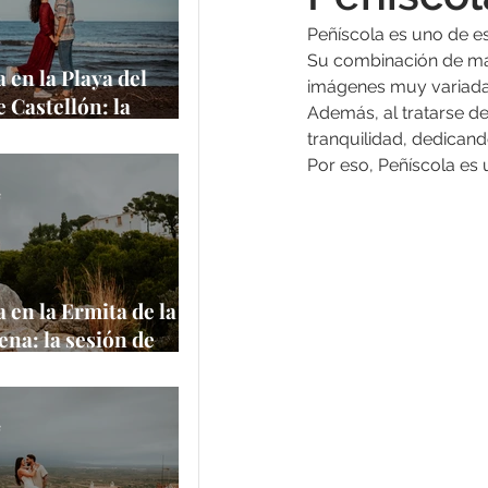
Peñíscola es uno de e
Su combinación de mar
 en la Playa del
imágenes muy variadas
e Castellón: la
Además, al tratarse de
de Amanda y
tranquilidad, dedicand
 junto al
Por eso, Peñíscola es 
rráneo
e
 en la Ermita de la
na: la sesión de
 Aaron en uno de
ares más
ticos de Castellón
e