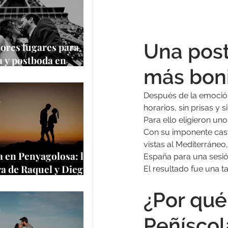
Una post
ores lugares para
 y postboda en
más bon
 y Europa
Después de la emoción 
e
horarios, sin prisas y 
Para ello eligieron un
Con su imponente casti
vistas al Mediterráneo
 en Penyagolosa: la
España para una sesi
a de Raquel y Diego
El resultado fue una ta
a cima más
¿Por qué
tica de Castellón
e
Peñíscol