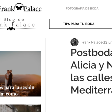
FOTOGRAFIA DE BODA
TIPS PARA TU BODA
Frank Palace
23 ju
Postboda
e
Alicia y 
las call
s para la sesión
Mediter
da: cómo
har al máximo tu
a oportunidad