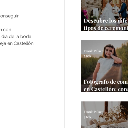
conseguir 
Descubre los dif
tipos de ceremon
n con 
bodas para tu gra
 día de la boda. 
Guía 2026
eja en Castellón.
Frank Palace
5 feb
Fotógrafo de co
en Castellón: con
una sesión natura
estrés
Frank Palace
3 feb