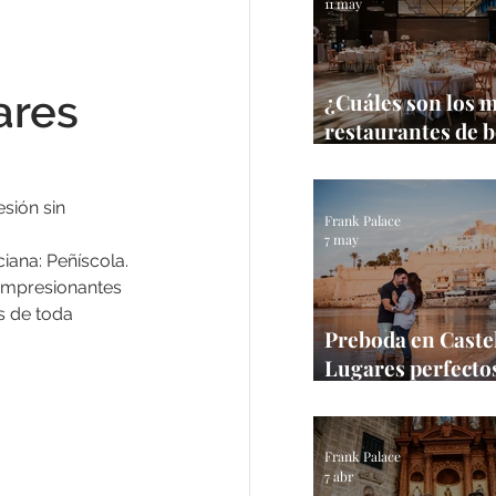
11 may
ares 
¿Cuáles son los 
restaurantes de 
Castellón?
sión sin 
Frank Palace
7 may
iana: Peñíscola. 
 impresionantes 
s de toda 
Preboda en Castel
Lugares perfectos
sesión en la prov
 
Frank Palace
Frank Palace
7 abr