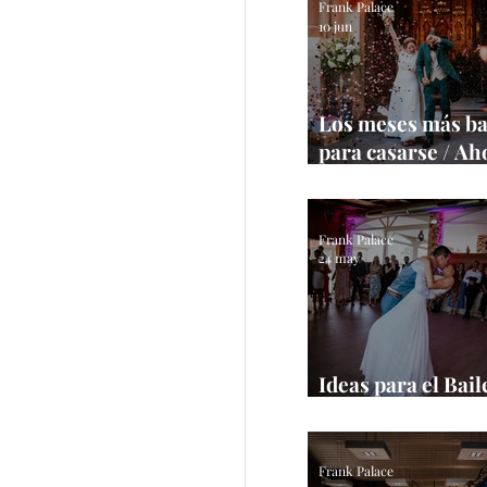
Frank Palace
10 jun
Los meses más ba
para casarse / Ah
tu boda
Frank Palace
24 may
Ideas para el Bail
/ Inspírate con es
Frank Palace