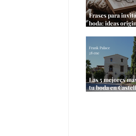
Frases para invit
boda: ideas origi
textos que sí fun
Frank Palace
28 ene
Las 5 mejores ma
tu boda en Castel
【Bodas 2026】