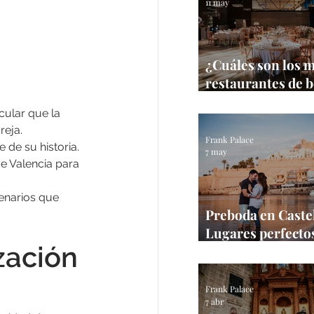
11 may
¿Cuáles son los 
restaurantes de 
Castellón?
cular que la 
reja.
Frank Palace
 de su historia. 
7 may
e Valencia para 
enarios que 
Preboda en Castel
Lugares perfectos
zación 
sesión en la prov
Frank Palace
Frank Palace
7 abr