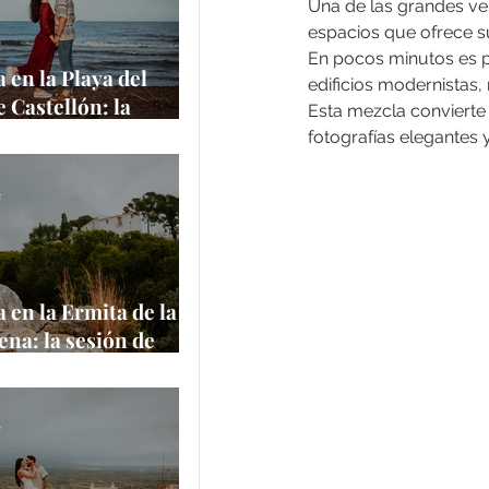
Una de las grandes ven
espacios que ofrece su
En pocos minutos es po
 en la Playa del
edificios modernistas
e Castellón: la
Esta mezcla convierte 
de Amanda y
fotografías elegantes 
 junto al
rráneo
e
 en la Ermita de la
na: la sesión de
 Aaron en uno de
ares más
ticos de Castellón
e