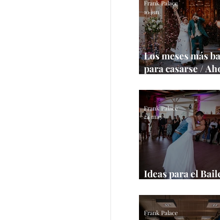
Frank Palace
10 jun
Los meses más ba
para casarse / Ah
tu boda
Frank Palace
24 may
Ideas para el Bail
/ Inspírate con es
Frank Palace