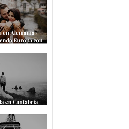
a la cámara
e
 en Alemania /
iendo Europa con
alace
e
a en Cantabria
cantilados
e