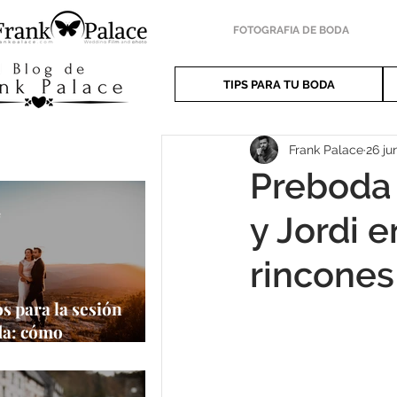
FOTOGRAFIA DE BODA
TIPS PARA TU BODA
Frank Palace
26 ju
Preboda 
e
y Jordi e
rincones
s para la sesión
da: cómo
har al máximo tu
a oportunidad