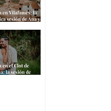
 en Vilafamés: la
ca sesión de Ana y
 uno de los pueblos
itos de España
e
 en el Clot de
a: la sesión de
 Felipe en un
 natural