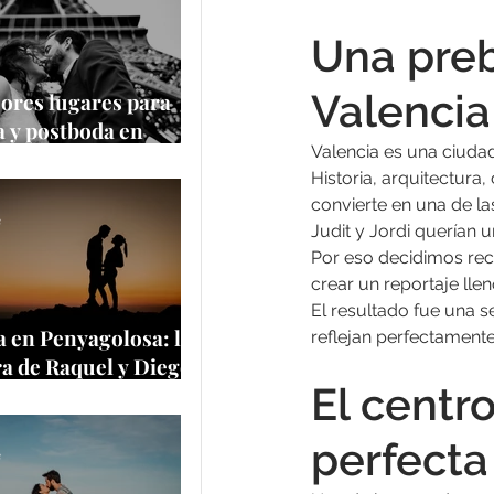
Una preb
Valencia
ores lugares para
 y postboda en
Valencia es una ciudad
 y Europa
Historia, arquitectura,
convierte en una de la
e
Judit y Jordi querían 
Por eso decidimos rec
crear un reportaje lle
El resultado fue una 
 en Penyagolosa: la
reflejan perfectamente 
a de Raquel y Diego
El centro
a cima más
tica de Castellón
perfecta
e