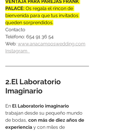
VENTAJA PARA PAREJAS FRANK 
PALACE: 
Os regala el rincon de 
bienvenida para que tus invitados 
queden sorprendidos.
Contacto
Teléfono: 654 91 36 54
Web: 
www.anacamposwedding.com
Instagram  
2.El Laboratorio 
Imaginario
En 
El Laboratorio imaginario
trabajan desde su pequeño mundo 
de bodas, 
con más de diez años de 
experiencia
 y con miles de 