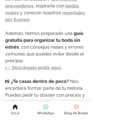
proveedores
, inspirarte con 
bodas 
reales
 y conocer nuestros 
reportajes 
por Europa
.
Además, hemos preparado una 
guía 
gratuita para organizar tu boda sin 
estrés
, con consejos reales y errores 
comunes que puedes evitar desde el 
principio.
👉 
Descárgala gratis aquí.
📸 
¿Te casas dentro de poco? 
Nos 
encantará formar parte de tu historia. 
Puedes pedir tu dossier con precios y 
packs sin compromiso 
escribiéndonos por 
WhatsApp
 o 
Inicio
WhatsApp
Blog de Bodas
desde 
nuestra web.
 Hacemos bodas 
en toda España.