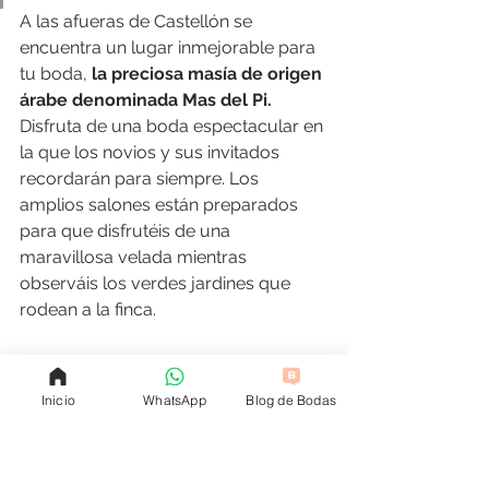
A las afueras de Castellón se 
encuentra un lugar inmejorable para 
tu boda, 
la preciosa masía de origen 
árabe denominada Mas del Pi.
Disfruta de una boda espectacular en 
la que los novios y sus invitados 
recordarán para siempre. Los 
amplios salones están preparados 
para que disfrutéis de una 
maravillosa velada mientras 
observáis los verdes jardines que 
rodean a la finca.
Su equipo trabajará con vosotros 
para que vuestra boda 
cumpla y 
Inicio
WhatsApp
Blog de Bodas
supere vuestras expectativas
, 
además cuenta con la garantía de 
calidad del 
Grupo Peñalén.