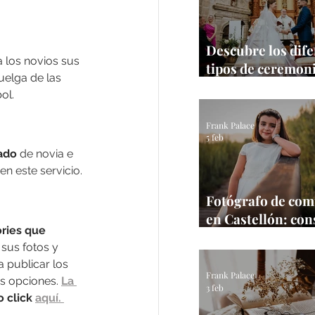
Descubre los dif
a los novios sus 
tipos de ceremon
uelga de las 
bodas para tu gra
ol.
Guía 2026
Frank Palace
5 feb
nado
 de novia e 
n este servicio.
Fotógrafo de co
en Castellón: con
ries que 
una sesión natura
sus fotos y 
estrés
 publicar los 
Frank Palace
as opciones. 
La 
3 feb
 click 
aquí. 