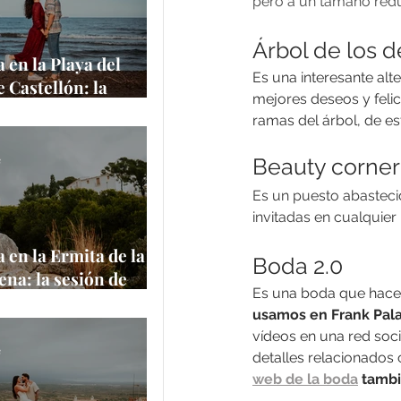
pero a un tamaño red
Árbol de los 
 en la Playa del
Es una interesante alte
e Castellón: la
mejores deseos y felic
de Amanda y
ramas del árbol, de es
 junto al
rráneo
e
Beauty corner
Es un puesto abasteci
invitadas en cualquier
 en la Ermita de la
Boda 2.0
na: la sesión de
Es una boda que hace 
 Aaron en uno de
usamos en Frank Palac
ares más
vídeos en una red soci
ticos de Castellón
e
detalles relacionados c
web de la boda
 tambi