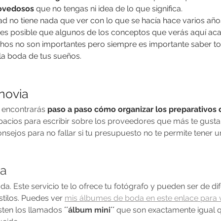
ovedosos
 que no tengas ni idea de lo que significa.
ad no tiene nada que ver con lo que se hacía hace varios año
es posible que algunos de los conceptos que verás aquí a
hos no son importantes pero siempre es importante saber to
la boda de tus sueños. 
novia
 encontrarás 
paso a paso cómo organizar los preparativos 
spacios para escribir sobre los proveedores que más te gusta
sejos para no fallar si tu presupuesto no te permite tener 
da
da. Este servicio te lo ofrece tu fotógrafo y pueden ser de di
tilos. Puedes ver 
mis álbumes de boda en este enlace para ve
sten los llamados 
´´álbum mini´´ 
que son exactamente igual qu