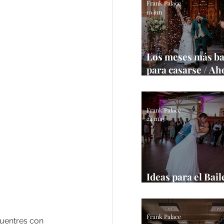
Frank Palace
10 jun
Los meses más ba
para casarse / Ah
tu boda
Frank Palace
24 may
Ideas para el Bail
/ Inspírate con es
Frank Palace
cuentres con 