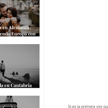
a la cámara
e
 en Alemania /
iendo Europa con
alace
e
a en Cantabria
cantilados
e
Si es la primera vez qu