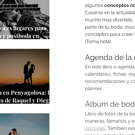
algunos 
conceptos n
Casarse en la actualid
mucho más divertido, 
ores lugares para
parte de tu boda, muc
conceptos para crear 
 y postboda en
¡Toma nota!.
 y Europa
Agenda de la 
e
En este libro o agenda
calendarios, fichas, e
recomendaciones y con
planner. 
 en Penyagolosa: la
a de Raquel y Diego
Álbum de bo
a cima más
Libro de fotos de la bo
tica de Castellón
maneras, tamaños y es
e
opciones
. También exi