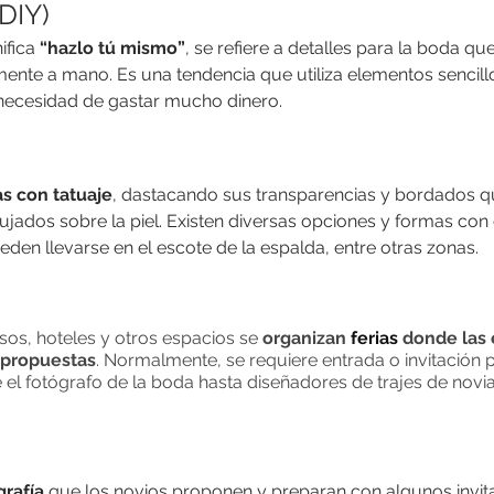
(DIY)
fica 
“hazlo tú mismo”
, se refiere a detalles para la boda que
mente a mano. Es una tendencia que utiliza elementos sencill
 necesidad de gastar mucho dinero.
s con tatuaje
, dastacando sus transparencias y bordados qu
ujados sobre la piel. Existen diversas opciones y formas con 
ueden llevarse en el escote de la espalda, entre otras zonas.
os, hoteles y otros espacios se 
organizan 
ferias
 donde las
 propuestas
. Normalmente, se requiere entrada o invitación 
 el fotógrafo de la boda hasta diseñadores de trajes de novi
rafía
 que los novios proponen y preparan con algunos invit