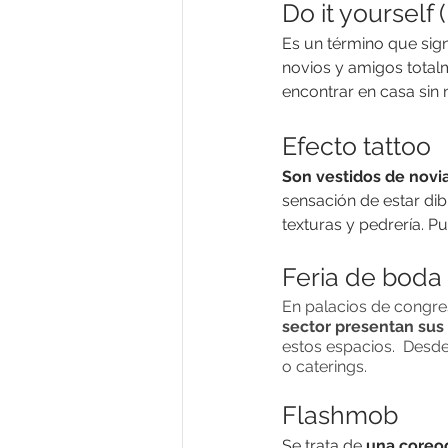
Do it yourself 
Es un término que signi
novios y amigos total
encontrar en casa sin
Efecto tattoo
Son vestidos de novia
sensación de estar dib
texturas y pedrería. P
Feria de boda
En palacios de congres
sector presentan sus
estos espacios.  Desde
o caterings.
Flashmob
Se trata de 
una coreog