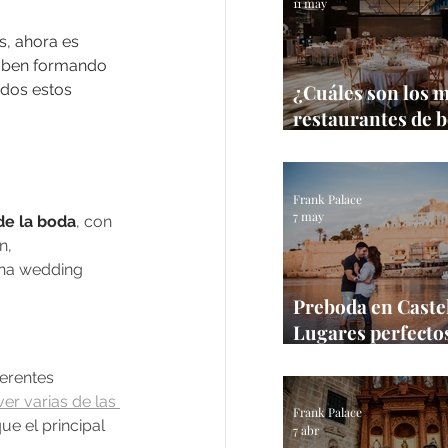
11 may
s, ahora es 
caben formando 
¿Cuáles son los 
dos estos 
restaurantes de 
Castellón?
Frank Palace
7 may
de la boda
, con 
n, 
una wedding 
Preboda en Castel
Lugares perfectos
sesión en la prov
ferentes 
Frank Palace
r varias de las 
Frank Palace
e el principal 
7 abr