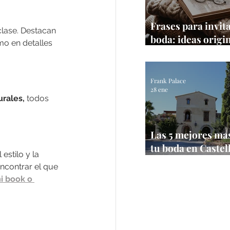
Frases para invit
 clase. Destacan 
boda: ideas origi
mo en detalles 
textos que sí fun
Frank Palace
28 ene
urales,
 todos 
Las 5 mejores ma
tu boda en Castel
estilo y la 
【Bodas 2026】
ncontrar el que 
i book o 