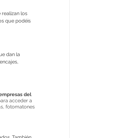
 realizan los 
os que podéis 
e dan la 
encajes, 
 empresas del 
para acceder a 
as, fotomatones 
ados. También 