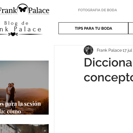
FOTOGRAFIA DE BODA
TIPS PARA TU BODA
Frank Palace
17 jul
Dicciona
e
concept
s para la sesión
da: cómo
har al máximo tu
a oportunidad